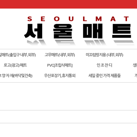
일매트(출입구 내부,외부)
고무매트(내부,외부)
미끄럼방지용 (내부,외부)
로고(광고) 매트
PVC[조립식매트]
인 조 잔 디
생
보 양 자 재(바닥및건축)
우산포장기,휴지통외
세일 중인 가격 제품들