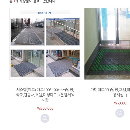
총
4
개의 상품이 검색되었습니다.
시스템(에코) 매트100*100cm~(빌딩,
카디매트RB (빌딩,호텔,
학교,관공서,호텔,대형마트..) 운임세액
용시설...)
포함
￦7,000
￦500,000