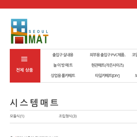
출입구 실내용
외부용 출입구 PVC제품..
코
놀 이 방 매 트
현관매트(작은사이즈)
전체 상품
상업용 롤카페트
타일카페트[DIY]
시 스 템 매 트
모듈식(1)
조립형식(3)