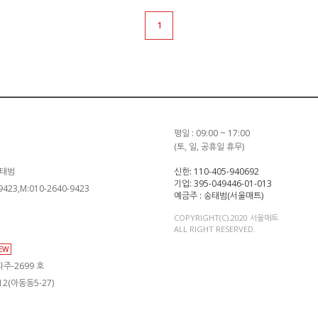
1
평일 : 09:00 ~ 17:00
(토, 일, 공휴일 휴무)
송태범
신한: 110-405-940692
기업: 395-049446-01-013
-9423,M:010-2640-9423
예금주 : 송태범(서울매트)
COPYRIGHT(C).2020 서울매트
ALL RIGHT RESERVED.
IEW
주-2699 호
2(아동동5-27)