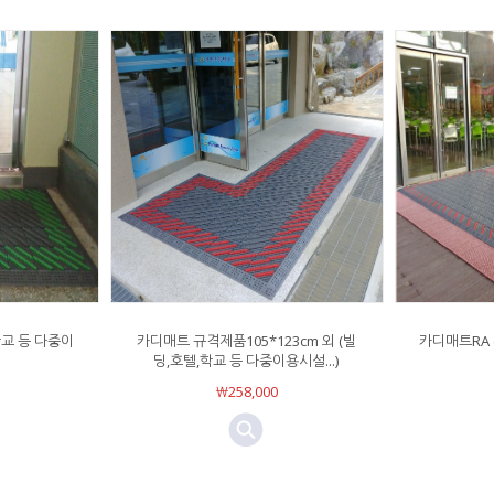
학교 등 다중이
카디매트 규격제품105*123cm 외 (빌
카디매트RA 
딩,호텔,학교 등 다중이용시설...)
￦258,000