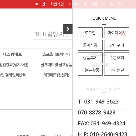
로그인
회원가입
마이페이지
주문조회
장바구니
QUICK MENU
로그인
마이페이지
공지사항
장바구니
시 스 템 매 트
스포츠매트 바닥재
체육 스포츠시설
상품후기
주문조회
활건강외(냉기차단)
골프매트 및 골프용품
산업 안전매트
오늘본상품
오시는길
개인 결제 및 배송비
제전매트(정전기)
· HOME
>
시 스 템 매 트
T: 031-949-3623
070-8878-9423
FAX: 031-949-4324
H P: 010-2640-9423