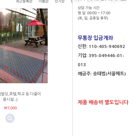
최근등록순
이름순
인기순
판매순
높은가격순
낮은가격순
상담 가능 시간
평 일: 09:00 ~ 17:00
(토, 일, 공휴일 휴무)
무통장 입금계좌
신한: 110-405-940692
기업: 395-049446-01-
013
예금주: 송태범(서울매트)
(빌딩,호텔,학교 등 다중이
용시설...)
제품 배송비 별도입니다
￦7,000