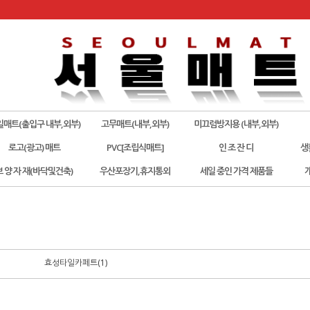
일매트(출입구 내부,외부)
고무매트(내부,외부)
미끄럼방지용 (내부,외부)
로고(광고) 매트
PVC[조립식매트]
인 조 잔 디
생
보 양 자 재(바닥및건축)
우산포장기,휴지통외
세일 중인 가격 제품들
효성타일카페트(1)