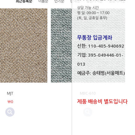
최근등록순
이름순
인기순
판매순
높은가격순
낮은가격순
상담 가능 시간
평 일: 09:00 ~ 17:00
(토, 일, 공휴일 휴무)
무통장 입금계좌
신한: 110-405-940692
기업: 395-049446-01-
013
예금주: 송태범(서울매트)
MJT
MBC-610
제품 배송비 별도입니다
￦0
￦0