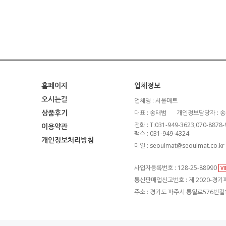
홈페이지
업체정보
오시는길
업체명 : 서울매트
상품후기
대표 : 송태범
개인정보담당자 : 
전화 : T:031-949-3623,070-8878
이용약관
팩스 : 031-949-4324
개인정보처리방침
메일 : seoulmat@seoulmat.co.kr
사업자등록번호 : 128-25-88990
V
통신판매업신고번호 : 제 2020-경기파
주소 : 경기도 파주시 통일로576번길1