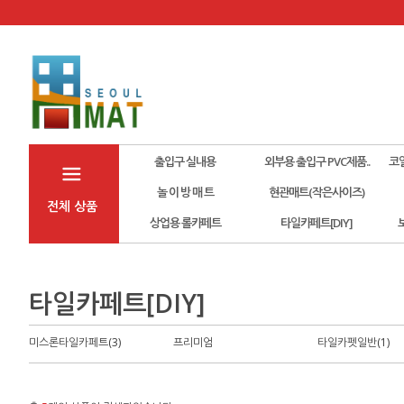
출입구 실내용
외부용 출입구 PVC제품..
코
놀 이 방 매 트
현관매트(작은사이즈)
전체 상품
상업용 롤카페트
타일카페트[DIY]
타일카페트[DIY]
미스론타일카페트(3)
프리미엄
타일카펫일반(1)