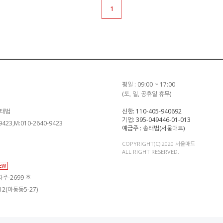
1
평일 : 09:00 ~ 17:00
(토, 일, 공휴일 휴무)
송태범
신한: 110-405-940692
기업: 395-049446-01-013
-9423,M:010-2640-9423
예금주 : 송태범(서울매트)
COPYRIGHT(C).2020 서울매트
ALL RIGHT RESERVED.
IEW
주-2699 호
2(아동동5-27)