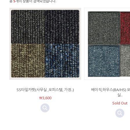
총
5
개의 상품이 검색되었습니다.
SS타일카펫(사무실 ,오피스텔, 가정..)
베이직,하우스(BA/HS)
실..
￦3,600
Sold Out