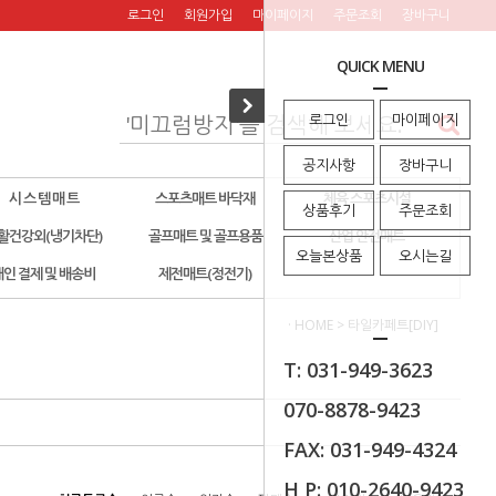
로그인
회원가입
마이페이지
주문조회
장바구니
QUICK MENU
로그인
마이페이지
공지사항
장바구니
시 스 템 매 트
스포츠매트 바닥재
체육 스포츠시설
상품후기
주문조회
활건강외(냉기차단)
골프매트 및 골프용품
산업 안전매트
오늘본상품
오시는길
개인 결제 및 배송비
제전매트(정전기)
· HOME
>
타일카페트[DIY]
T: 031-949-3623
070-8878-9423
FAX: 031-949-4324
H P: 010-2640-9423