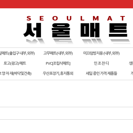
일매트(출입구 내부,외부)
고무매트(내부,외부)
미끄럼방지용 (내부,외부)
로고(광고) 매트
PVC[조립식매트]
인 조 잔 디
생
보 양 자 재(바닥및건축)
우산포장기,휴지통외
세일 중인 가격 제품들