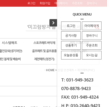
로그인
회원가입
마이페이지
주문조회
장바구니
QUICK MENU
로그인
마이페이지
공지사항
장바구니
시 스 템 매 트
스포츠매트 바닥재
체육 스포츠시설
상품후기
주문조회
활건강외(냉기차단)
골프매트 및 골프용품
산업 안전매트
오늘본상품
오시는길
개인 결제 및 배송비
제전매트(정전기)
· HOME
>
산업 안전매트
>
제전매트(PVC)
T: 031-949-3623
070-8878-9423
FAX: 031-949-4324
H P: 010-2640-9423