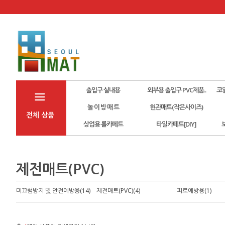
출입구 실내용
외부용 출입구 PVC제품..
코
놀 이 방 매 트
현관매트(작은사이즈)
전체 상품
상업용 롤카페트
타일카페트[DIY]
제전매트(PVC)
미끄럼방지 및 안전예방용(14)
제전매트(PVC)(4)
피로예방용(1)