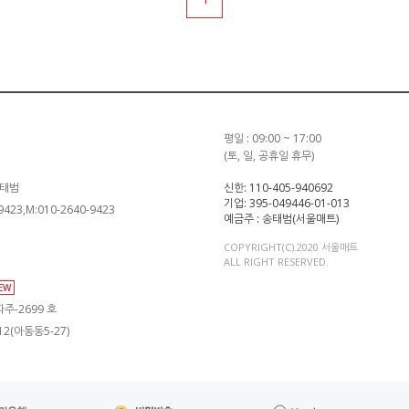
평일 : 09:00 ~ 17:00
(토, 일, 공휴일 휴무)
송태범
신한: 110-405-940692
기업: 395-049446-01-013
-9423,M:010-2640-9423
예금주 : 송태범(서울매트)
COPYRIGHT(C).2020 서울매트
ALL RIGHT RESERVED.
IEW
주-2699 호
2(아동동5-27)