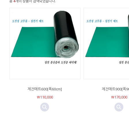
총
4
개의 상품이 검색되었습니다.
제전매트600[폭60cm]
제전매트900[폭90
￦110,000
￦170,000