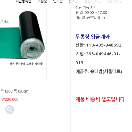
최근등록순
이름순
인기순
판매순
높은가격순
낮은가격순
상담 가능 시간
평 일: 09:00 ~ 17:00
(토, 일, 공휴일 휴무)
무통장 입금계좌
신한: 110-405-940692
기업: 395-049446-01-
013
예금주: 송태범(서울매트)
1200[폭120cm]
제품 배송비 별도입니다
￦220,000