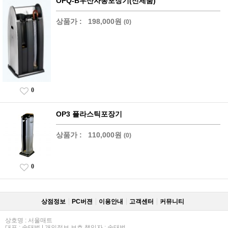
OPQ-B우산자동포장기(신제품)
상품가 :
198,000원
(0)
0
OP3 플라스틱포장기
상품가 :
110,000원
(0)
0
상점정보
PC버젼
이용안내
고객센터
커뮤니티
상호명 : 서울매트
대표 : 송태범 | 개인정보 보호 책임자 : 송태범