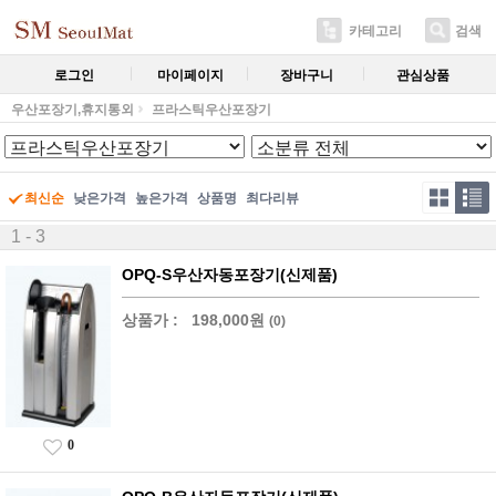
카테고리
검색
로그인
마이페이지
장바구니
관심상품
우산포장기,휴지통외
프라스틱우산포장기
최신순
낮은가격
높은가격
상품명
최다리뷰
1 - 3
OPQ-S우산자동포장기(신제품)
상품가 :
198,000원
(0)
0