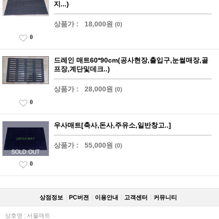
지...)
상품가 :
18,000원
(0)
0
드레인 매트60*90cm(공사현장,출입구,눈썰매장,골
프장,계단및데크..)
상품가 :
28,000원
(0)
0
우사매트[축사,돈사,주유소,일반창고..]
상품가 :
55,000원
(0)
0
상점정보
PC버젼
이용안내
고객센터
커뮤니티
상호명 : 서울매트