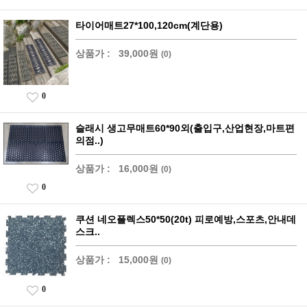
타이어매트27*100,120cm(계단용)
상품가 :
39,000원
(0)
0
슬래시 생고무매트60*90외(출입구,산업현장,마트편
의점..)
상품가 :
16,000원
(0)
0
쿠션 네오플렉스50*50(20t) 피로예방,스포츠,안내데
스크..
상품가 :
15,000원
(0)
0