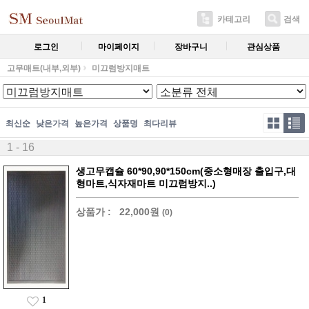
카테고리
검색
로그인
마이페이지
장바구니
관심상품
고무매트(내부,외부)
미끄럼방지매트
최신순
낮은가격
높은가격
상품명
최다리뷰
1 - 16
생고무캡슐 60*90,90*150cm(중소형매장 출입구,대
형마트,식자재마트 미끄럼방지..)
상품가 :
22,000원
(0)
1