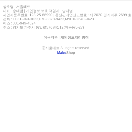
상호명 : 서울매트
대표 : 송태범 | 개인정보 보호 책임자 : 송태범
사업자등록번호 :128-25-88990 | 통신판매업신고번호 : 제 2020-경기파주-2699 호
전화 : T:031-949-3623,070-8878-9423,M:010-2640-9423
팩스 : 031-949-4324
주소 : 경기도 파주시 통일로576번길12(아동동5-27)
이용약관
|
개인정보처리방침
ⓒ서울매트 All rights reserved.
Make
Shop