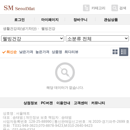
카테고리
검색
로그인
마이페이지
장바구니
관심상품
생활건강외(냉기차단)
웰빙건강
최신순
낮은가격
높은가격
상품명
최다리뷰
해당 데이터가 없습니다.
상점정보
PC버젼
이용안내
고객센터
커뮤니티
상호명 : 서울매트
대표 : 송태범 | 개인정보 보호 책임자 : 송태범
사업자등록번호 :128-25-88990 | 통신판매업신고번호 : 제 2020-경기파주-2699 호
전화 : T:031-949-3623,070-8878-9423,M:010-2640-9423
팩스 : 031-949-4324