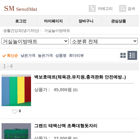
카테고리
검색
로그인
마이페이지
장바구니
관심상품
생활건강외(냉기차단)
거실놀이방매트
최신순
낮은가격
높은가격
상품명
최다리뷰
1 - 4
벽보호매트(체육관,유치원,충격완화 안전예방..)
상품가 :
45,000원
(0)
0
그랜드 태백산맥 초특대형돗자리
상품가 :
33,000원
(0)