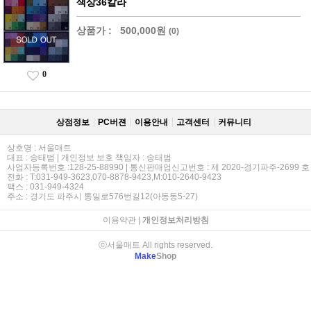
색상36칼라
상품가 :
500,000원
(0)
0
상점정보
PC버젼
이용안내
고객센터
커뮤니티
상호명 : 서울매트
대표 : 송태범 | 개인정보 보호 책임자 : 송태범
사업자등록번호 :128-25-88990 | 통신판매업신고번호 : 제 2020-경기파주-2699 호
전화 : T:031-949-3623,070-8878-9423,M:010-2640-9423
팩스 : 031-949-4324
주소 : 경기도 파주시 통일로576번길12(아동동5-27)
이용약관
|
개인정보처리방침
ⓒ서울매트 All rights reserved.
Make
Shop