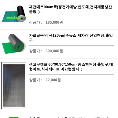
제전매트90cm폭(정전기예방,반도체,전자제품생산
공장..)
상품가 :
185,000원
가로골녹색[폭120cm]주유소,세차장,산업현장,출입
구..
상품가 :
600,000원
생고무캡슐 60*90,90*150cm(중소형매장 출입구,대
형마트,식자재마트 미끄럼방지..)
상품가 :
22,000원