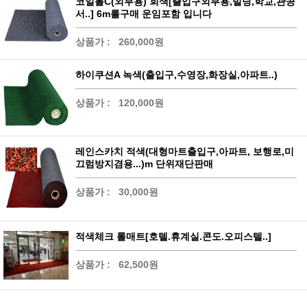
코일롤C(외부용) 회색[출입구외부용,빌딩,학교,관공
서..] 6m롤구매 운임포함 입니다
상품가 :
260,000원
하이쿠션A 녹색(출입구,수영장,화장실,아파트..)
상품가 :
120,000원
레인스카치 적색(대형마트출입구,아파트, 보행로,미
끄럼방지겸용...)m 단위재단판매
상품가 :
30,000원
적색체크 롤매트[호텔.휴계실.콘도.오피스텔..]
상품가 :
62,500원