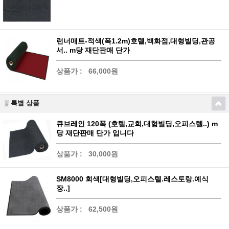
런너매트-적색(폭1.2m)호텔,백화점,대형빌딩,관공
서.. m당 재단판매 단가
상품가 :
66,000원
특별 상품
큐브레인 120폭 (호텔,교회,대형빌딩,오피스텔..) m
당 재단판매 단가 입니다
상품가 :
30,000원
SM8000 회색[대형빌딩,오피스텔.레스토랑.예식
장..]
상품가 :
62,500원