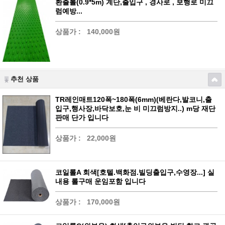
환출롤(0.9*5m) 계단,출입구 , 경사로 , 보행로 미끄
럼예방...
상품가 :
140,000원
추천 상품
TR레인매트120폭~180폭(6mm)(베란다,발코니,출
입구,행사장,바닥보호,눈 비 미끄럼방지..) m당 재단
판매 단가 입니다
상품가 :
22,000원
코일롤A 회색[호텔.백화점.빌딩출입구,수영장...] 실
내용 롤구매 운임포함 입니다
상품가 :
170,000원