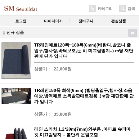
카테고리
검색
로그인
마이페이지
장바구니
관심상품
신규 상품
TR레인매트120폭~180폭(6mm)(베란다,발코니,출
입구,행사장,바닥보호,눈 비 미끄럼방지..) m당 재단
판매 단가 입니다
상품가 :
22,000원
TR레인180폭 회색(6mm) (빌딩출입구,행사장,소음
예방,방역매트,소독발판매트겸용..)m당 재단판매 단
가 입니다
상품가 :
35,000원
레인 스카치 1.2*20m(7mm)외부용 ,아파트,슈퍼마
켓,미끄럼방지... 롤단위 운임포함