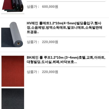
상품가 :
600,000원
HV레인 롤매트1.2*10m(4~5mm)빌딩출입구,행사
장,소음예방,방역소독매트,발코니매트,소독발판매
트겸용..
상품가 :
220,000원
BK레인 롤 루프1.2*10m (3~4mm)호텔,교회,아파트,
대형빌딩,도서실,뷔페,바닥보호...
상품가 :
220,000원