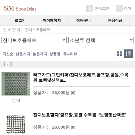
카테고리
검색
로그인
마이페이지
장바구니
관심상품
인 조 잔 디
잔디보호용매트
최신순
낮은가격
높은가격
상품명
최다리뷰
1 - 3
터프가드(그린키퍼)잔디보호매트,골프장,공원,수목
원,보행및산책로..
상품가 :
26,000원
(0)
0
잔디보호팔각[골프장,공원,수목원../보행및산책로]
상품가 :
26,000원
(0)