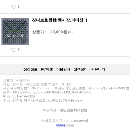
0
잔디보호원형[행사장,파티장..]
상품가 :
28,000원
(0)
0
상점정보
PC버젼
이용안내
고객센터
커뮤니티
상호명 : 서울매트
대표 : 송태범 | 개인정보 보호 책임자 : 송태범
사업자등록번호 :128-25-88990 | 통신판매업신고번호 : 제 2020-경기파주-2699 호
전화 : T:031-949-3623,070-8878-9423,M:010-2640-9423
팩스 : 031-949-4324
주소 : 경기도 파주시 통일로576번길12(아동동5-27)
이용약관
|
개인정보처리방침
ⓒ서울매트 All rights reserved.
Make
Shop