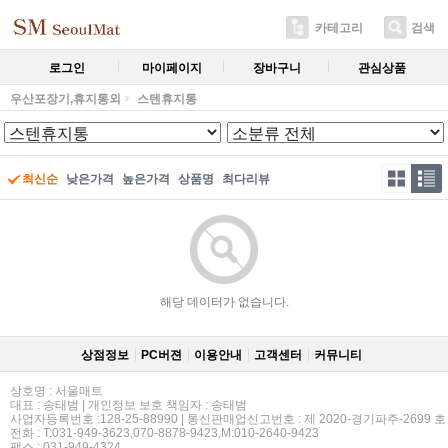
카테고리
검색
로그인
마이페이지
장바구니
관심상품
우산포장기,휴지통외
스텐휴지통
최신순
낮은가격
높은가격
상품명
최다리뷰
해당 데이터가 없습니다.
상점정보
PC버젼
이용안내
고객센터
커뮤니티
상호명 : 서울매트
대표 : 송태범 | 개인정보 보호 책임자 : 송태범
사업자등록번호 :128-25-88990 | 통신판매업신고번호 : 제 2020-경기파주-2699 호
전화 : T:031-949-3623,070-8878-9423,M:010-2640-9423
팩스 : 031-949-4324