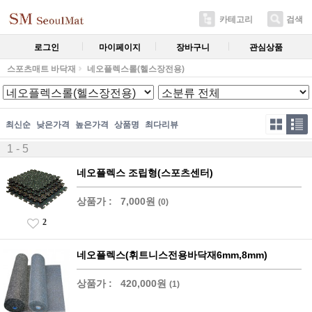
카테고리
검색
로그인
마이페이지
장바구니
관심상품
스포츠매트 바닥재
네오플렉스롤(헬스장전용)
최신순
낮은가격
높은가격
상품명
최다리뷰
1 - 5
네오플렉스 조립형(스포츠센터)
상품가 :
7,000원
(0)
2
네오플렉스(휘트니스전용바닥재6mm,8mm)
상품가 :
420,000원
(1)