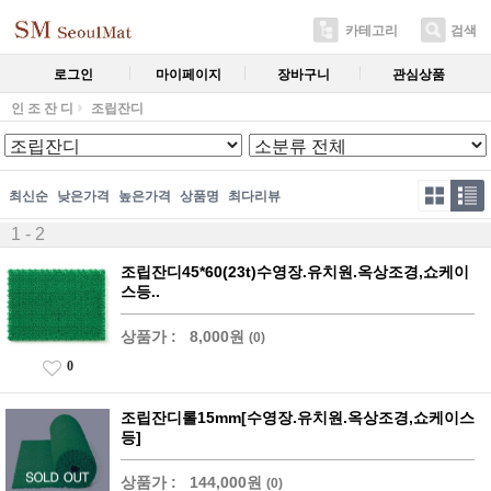
카테고리
검색
로그인
마이페이지
장바구니
관심상품
인 조 잔 디
조립잔디
최신순
낮은가격
높은가격
상품명
최다리뷰
1 - 2
조립잔디45*60(23t)수영장.유치원.옥상조경,쇼케이
스등..
상품가 :
8,000원
(0)
0
조립잔디롤15mm[수영장.유치원.옥상조경,쇼케이스
등]
상품가 :
144,000원
(0)