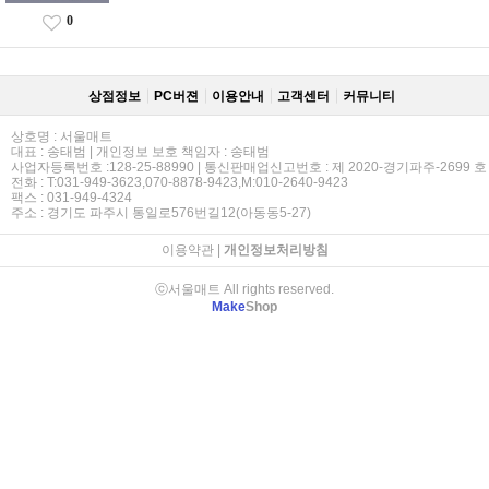
0
상점정보
PC버젼
이용안내
고객센터
커뮤니티
상호명 : 서울매트
대표 : 송태범 | 개인정보 보호 책임자 : 송태범
사업자등록번호 :128-25-88990 | 통신판매업신고번호 : 제 2020-경기파주-2699 호
전화 : T:031-949-3623,070-8878-9423,M:010-2640-9423
팩스 : 031-949-4324
주소 : 경기도 파주시 통일로576번길12(아동동5-27)
이용약관
|
개인정보처리방침
ⓒ서울매트 All rights reserved.
Make
Shop