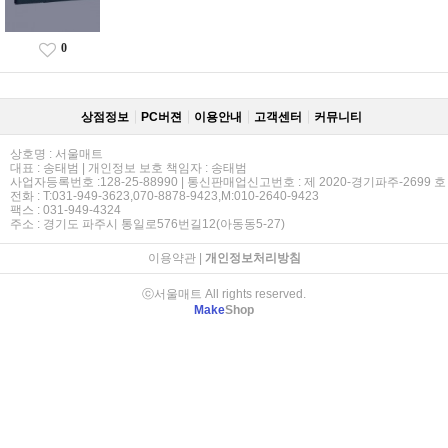
0
상점정보
PC버젼
이용안내
고객센터
커뮤니티
상호명 : 서울매트
대표 : 송태범 | 개인정보 보호 책임자 : 송태범
사업자등록번호 :128-25-88990 | 통신판매업신고번호 : 제 2020-경기파주-2699 호
전화 : T:031-949-3623,070-8878-9423,M:010-2640-9423
팩스 : 031-949-4324
주소 : 경기도 파주시 통일로576번길12(아동동5-27)
이용약관
|
개인정보처리방침
ⓒ서울매트 All rights reserved.
Make
Shop