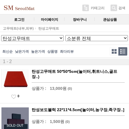
카테고리
검색
로그인
마이페이지
장바구니
관심상품
고무매트(내부,외부)
탄성고무매트
최신순
낮은가격
높은가격
상품명
최다리뷰
1 - 2
탄성고무매트 50*50*5cm(놀이터,휘트니스,골프
장..)
상품가 :
13,000원
(0)
0
탄성보도블럭 22*11*4.5cm[놀이터,농구장,족구장..]
상품가 :
1,500원
(0)