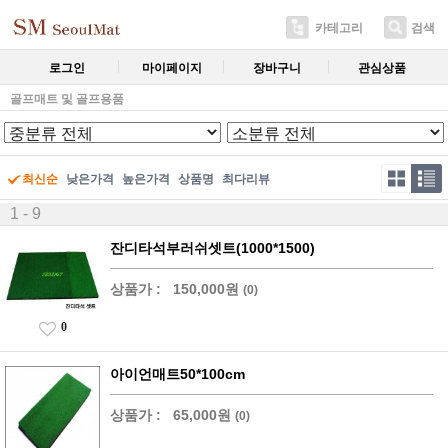
카테고리
검색
로그인
마이페이지
장바구니
관심상품
골프매트 및 골프용품
최신순
낮은가격
높은가격
상품명
최다리뷰
1 - 9
잔디타석부러쉬셋트(1000*1500)
상품가 :
150,000원
(0)
0
아이언매트50*100cm
상품가 :
65,000원
(0)