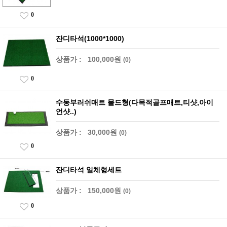
0
잔디타석(1000*1000)
상품가 :
100,000원
(0)
0
수동부러쉬매트 몰드형(다목적골프매트,티샷,아이
언샷..)
상품가 :
30,000원
(0)
0
잔디타석 일체형세트
상품가 :
150,000원
(0)
0