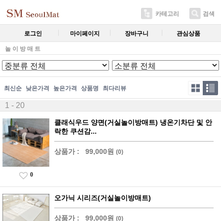
카테고리
검색
로그인
마이페이지
장바구니
관심상품
놀 이 방 매 트
최신순
낮은가격
높은가격
상품명
최다리뷰
1 - 20
클래식우드 양면(거실놀이방매트) 냉온기차단 및 안
락한 쿠션감...
상품가 :
99,000원
(0)
0
오가닉 시리즈(거실놀이방매트)
상품가 :
99,000원
(0)