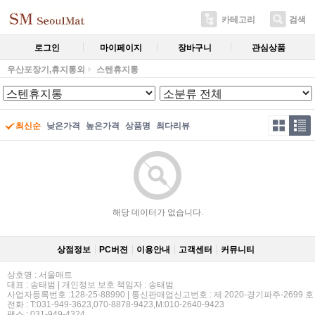
카테고리
검색
로그인
마이페이지
장바구니
관심상품
우산포장기,휴지통외
스텐휴지통
최신순
낮은가격
높은가격
상품명
최다리뷰
해당 데이터가 없습니다.
상점정보
PC버젼
이용안내
고객센터
커뮤니티
상호명 : 서울매트
대표 : 송태범 | 개인정보 보호 책임자 : 송태범
사업자등록번호 :128-25-88990 | 통신판매업신고번호 : 제 2020-경기파주-2699 호
전화 : T:031-949-3623,070-8878-9423,M:010-2640-9423
팩스 : 031-949-4324