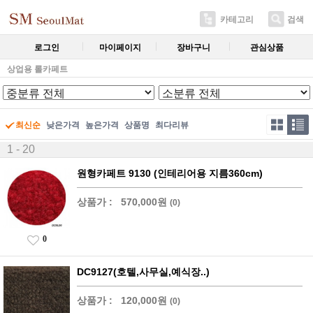
카테고리
검색
로그인
마이페이지
장바구니
관심상품
상업용 롤카페트
최신순
낮은가격
높은가격
상품명
최다리뷰
1 - 20
원형카페트 9130 (인테리어용 지름360cm)
상품가 :
570,000원
(0)
0
DC9127(호텔,사무실,예식장..)
상품가 :
120,000원
(0)