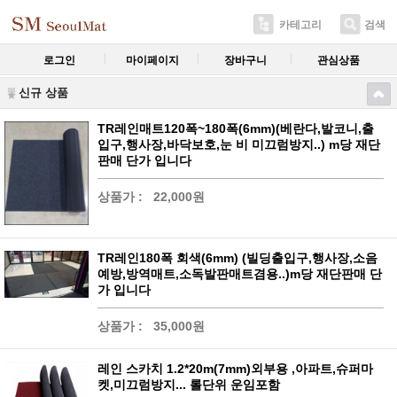
카테고리
검색
로그인
마이페이지
장바구니
관심상품
신규 상품
TR레인매트120폭~180폭(6mm)(베란다,발코니,출
입구,행사장,바닥보호,눈 비 미끄럼방지..) m당 재단
판매 단가 입니다
상품가 :
22,000원
TR레인180폭 회색(6mm) (빌딩출입구,행사장,소음
예방,방역매트,소독발판매트겸용..)m당 재단판매 단
가 입니다
상품가 :
35,000원
레인 스카치 1.2*20m(7mm)외부용 ,아파트,슈퍼마
켓,미끄럼방지... 롤단위 운임포함