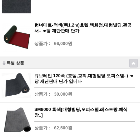
런너매트-적색(폭1.2m)호텔,백화점,대형빌딩,관공
서.. m당 재단판매 단가
상품가 :
66,000원
특별 상품
큐브레인 120폭 (호텔,교회,대형빌딩,오피스텔..) m
당 재단판매 단가 입니다
상품가 :
30,000원
SM8000 회색[대형빌딩,오피스텔.레스토랑.예식
장..]
상품가 :
62,500원