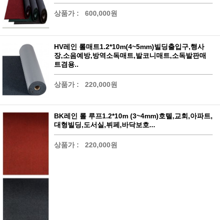
상품가 :
600,000원
HV레인 롤매트1.2*10m(4~5mm)빌딩출입구,행사
장,소음예방,방역소독매트,발코니매트,소독발판매
트겸용..
상품가 :
220,000원
BK레인 롤 루프1.2*10m (3~4mm)호텔,교회,아파트,
대형빌딩,도서실,뷔페,바닥보호...
상품가 :
220,000원