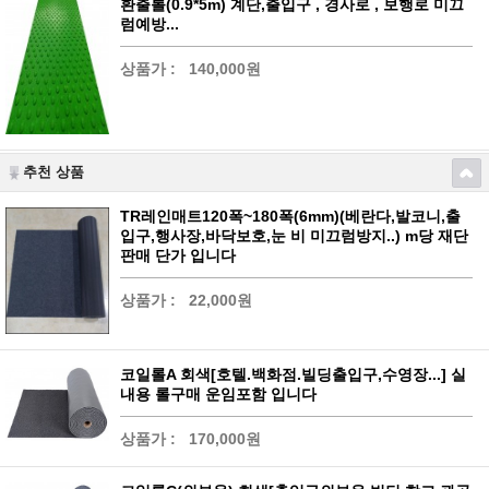
환출롤(0.9*5m) 계단,출입구 , 경사로 , 보행로 미끄
럼예방...
상품가 :
140,000원
추천 상품
TR레인매트120폭~180폭(6mm)(베란다,발코니,출
입구,행사장,바닥보호,눈 비 미끄럼방지..) m당 재단
판매 단가 입니다
상품가 :
22,000원
코일롤A 회색[호텔.백화점.빌딩출입구,수영장...] 실
내용 롤구매 운임포함 입니다
상품가 :
170,000원