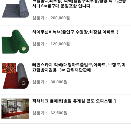
코일롤C(외부용) 회색[출입구외부용,빌딩,학교,관공
서..] 6m롤구매 운임포함 입니다
상품가 :
260,000원
하이쿠션A 녹색(출입구,수영장,화장실,아파트..)
상품가 :
120,000원
레인스카치 적색(대형마트출입구,아파트, 보행로,미
끄럼방지겸용...)m 단위재단판매
상품가 :
30,000원
적색체크 롤매트[호텔.휴계실.콘도.오피스텔..]
상품가 :
62,500원