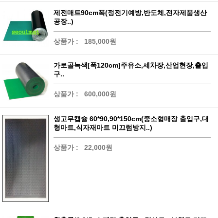
제전매트90cm폭(정전기예방,반도체,전자제품생산
공장..)
상품가 :
185,000원
가로골녹색[폭120cm]주유소,세차장,산업현장,출입
구..
상품가 :
600,000원
생고무캡슐 60*90,90*150cm(중소형매장 출입구,대
형마트,식자재마트 미끄럼방지..)
상품가 :
22,000원