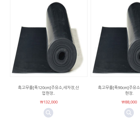
흑고무롤[폭120cm]주유소,세차장,산
흑고무롤[폭90cm]주유소
업현장..
현장.
￦132,000
￦88,000