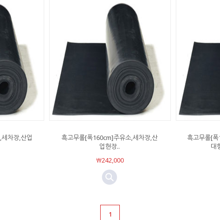
,세차장,산업
흑고무롤[폭160cm]주유소,세차장,산
흑고무롤[폭10
업현장..
대형
￦242,000
1