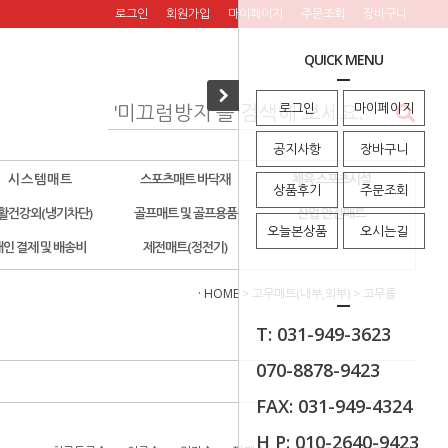
로그인
회원가입
마이페이지
주문조회
장바구니
QUICK MENU
로그인
마이페이지
공지사항
장바구니
시 스 템 매 트
스포츠매트 바닥재
체육 스포츠시설
상품후기
주문조회
활건강외(냉기차단)
골프매트 및 골프용품
산업 안전매트
오늘본상품
오시는길
개인 결제 및 배송비
제전매트(정전기)
· HOME
>
고무매트(내부,외부)
>
고무롤
T: 031-949-3623
070-8878-9423
FAX: 031-949-4324
H P: 010-2640-9423