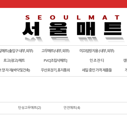
일매트(출입구 내부,외부)
고무매트(내부,외부)
미끄럼방지용 (내부,외부)
로고(광고) 매트
PVC[조립식매트]
인 조 잔 디
생
보 양 자 재(바닥및건축)
우산포장기,휴지통외
세일 중인 가격 제품들
탄성고무매트(2)
안전매트(4)