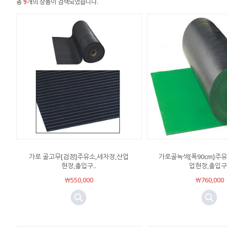
총
9
개의 상품이 검색되었습니다.
가로 골고무[검정]주유소,세차장,산업
가로골녹색[폭90cm]주유
현장,출입구..
업현장,출입구.
￦550,000
￦760,000