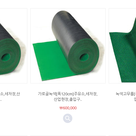
소,세차장,산
가로골녹색[폭120cm]주유소,세차장,
녹색고무롤[폭
.
산업현장,출입구..
￦600,000