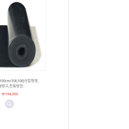
0cm/30t,50t]산업현장,
창고,진동방진..
￦194,000