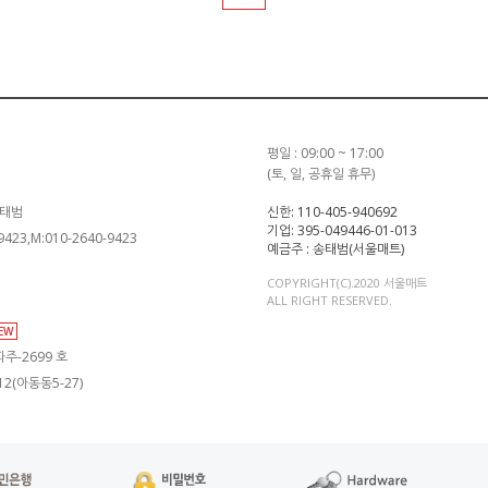
평일 : 09:00 ~ 17:00
(토, 일, 공휴일 휴무)
송태범
신한: 110-405-940692
기업: 395-049446-01-013
-9423,M:010-2640-9423
예금주 : 송태범(서울매트)
COPYRIGHT(C).2020 서울매트
ALL RIGHT RESERVED.
IEW
주-2699 호
2(아동동5-27)