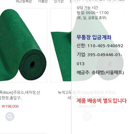
최근등록순
이름순
인기순
판매순
높은가격순
낮은가격순
상담 가능 시간
평 일: 09:00 ~ 17:00
(토, 일, 공휴일 휴무)
무통장 입금계좌
신한: 110-405-940692
기업: 395-049446-01-
013
예금주: 송태범(서울매트)
90cm]주유소,세차장,산
녹색고무롤[폭120cm]체육관,주유소,
업현장,출입구..
세차장,출입구,산업현장..
제품 배송비 별도입니다
￦198,000
￦264,000