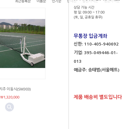
최근등록순
이름순
인기순
판매순
높은가격순
낮은가격순
상담 가능 시간
평 일: 09:00 ~ 17:00
(토, 일, 공휴일 휴무)
무통장 입금계좌
신한: 110-405-940692
기업: 395-049446-01-
013
예금주: 송태범(서울매트)
주 이동식(SM303)
제품 배송비 별도입니다
￦1,320,000