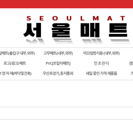
일매트(출입구 내부,외부)
고무매트(내부,외부)
미끄럼방지용 (내부,외부)
로고(광고) 매트
PVC[조립식매트]
인 조 잔 디
생
보 양 자 재(바닥및건축)
우산포장기,휴지통외
세일 중인 가격 제품들