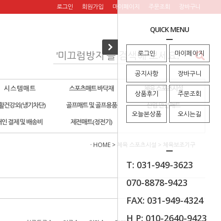
로그인
회원가입
마이페이지
주문조회
장바구니
QUICK MENU
로그인
마이페이지
공지사항
장바구니
시 스 템 매 트
스포츠매트 바닥재
체육 스포츠시설
상품후기
주문조회
활건강외(냉기차단)
골프매트 및 골프용품
산업 안전매트
오늘본상품
오시는길
개인 결제 및 배송비
제전매트(정전기)
· HOME
>
체육 스포츠시설
>
체육보조기구
T: 031-949-3623
070-8878-9423
FAX: 031-949-4324
H P: 010-2640-9423