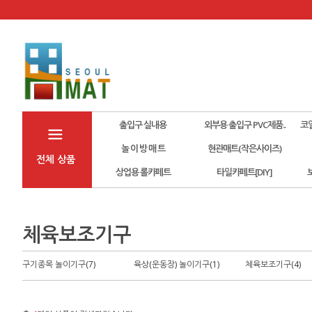
출입구 실내용
외부용 출입구 PVC제품..
코
놀 이 방 매 트
현관매트(작은사이즈)
전체 상품
상업용 롤카페트
타일카페트[DIY]
체육보조기구
구기종목 놀이기구(7)
육상(운동장) 놀이기구(1)
체육보조기구(4)