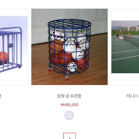
함
원형 공 보관함
테니스지
￦495,000
1