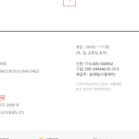
평일 : 09:00 ~ 17:00
(토, 일, 공휴일 휴무)
송태범
신한: 110-405-940692
기업: 395-049446-01-013
-9423,M:010-2640-9423
예금주 : 송태범(서울매트)
COPYRIGHT(C).2020 서울매트
ALL RIGHT RESERVED.
IEW
주-2699 호
2(아동동5-27)