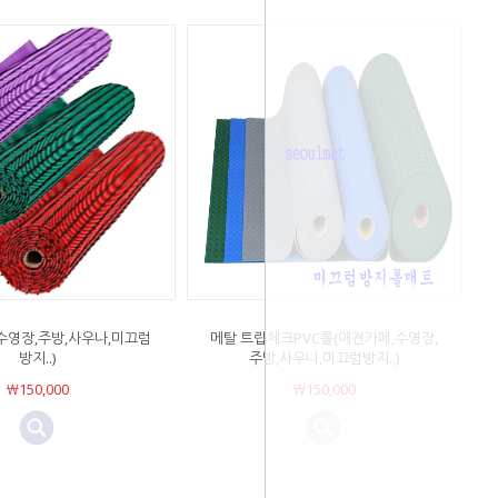
수영장,주방,사우나,미끄럼
메탈 트립체크PVC롤(애견카페,수영장,
방지..)
주방,사우나,미끄럼방지..)
￦150,000
￦150,000