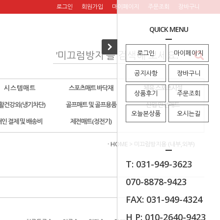
로그인
회원가입
마이페이지
주문조회
장바구니
QUICK MENU
로그인
마이페이지
공지사항
장바구니
시 스 템 매 트
스포츠매트 바닥재
체육 스포츠시설
상품후기
주문조회
활건강외(냉기차단)
골프매트 및 골프용품
산업 안전매트
오늘본상품
오시는길
개인 결제 및 배송비
제전매트(정전기)
· HOME
>
미끄럼방지용 (내부,외부)
T: 031-949-3623
070-8878-9423
FAX: 031-949-4324
H P: 010-2640-9423