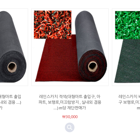
대형마트 출입
레인스카치 적색(대형마트 출입구, 아
레인스카치 
 겸용 ....)
파트, 보행로,미끄럼방지 , 실내외 겸용
구 보행로,미끄
가
....) m당 재단판매가
￦30,000