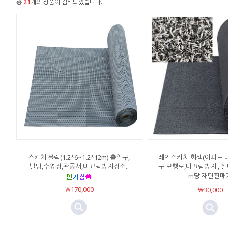
총
21
개의 상품이 검색되었습니다.
스카치 블럭(1.2*6~1.2*12m) 출입구,
레인스카치 회색(아파트 
빌딩,수영장,관공서,미끄럼방지장소..
구 보행로,미끄럼방지 , 실내외
m당 재단판매
￦170,000
￦30,000