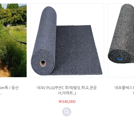
5m폭 / 등산
네오(구LG)쿠션C 회색(빌딩,학교,관공
네오플렉스1
.
서,아파트..)
￦340,000