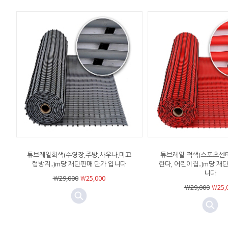
튜브레일회색(수영장,주방,사우나,미끄
튜브레일 적색(스포츠센터
럼방지..)m당 재단판매 단가 입니다
란다, 어린이집..)m당 재
니다
￦29,000
￦25,000
￦29,000
￦25,