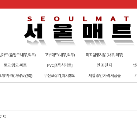
일매트(출입구 내부,외부)
고무매트(내부,외부)
미끄럼방지용 (내부,외부)
로고(광고) 매트
PVC[조립식매트]
인 조 잔 디
생
보 양 자 재(바닥및건축)
우산포장기,휴지통외
세일 중인 가격 제품들
16)