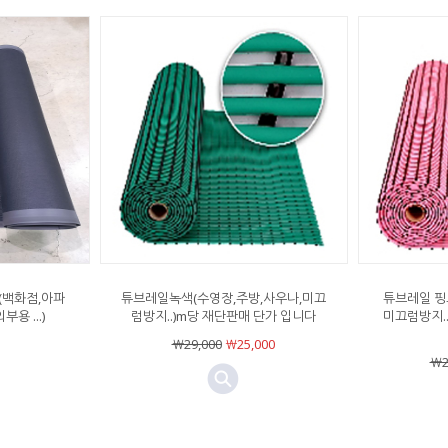
 (백화점,아파
튜브레일녹색(수영장,주방,사우나,미끄
튜브레일 핑
용 ...)
럼방지..)m당 재단판매 단가 입니다
미끄럼방지.
￦29,000
￦25,000
￦2