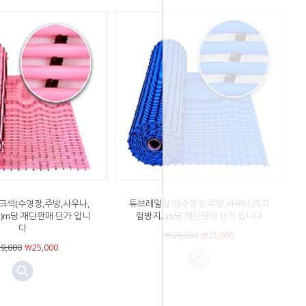
크색(수영장,주방,사우나,
튜브레일청색(수영장,주방,사우나,미끄
.)m당 재단판매 단가 입니
럼방지..)m당 재단판매 단가 입니다
다
￦29,000
￦25,000
9,000
￦25,000