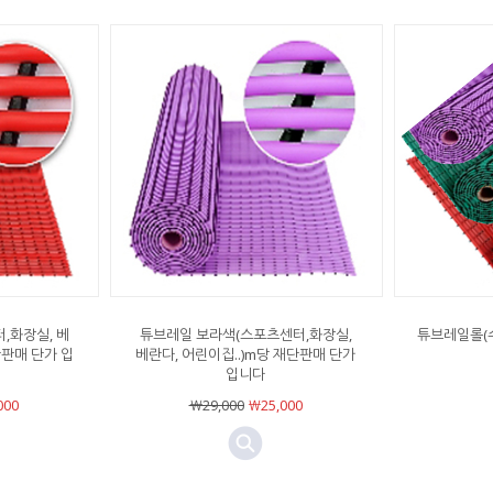
,화장실, 베
튜브레일 보라색(스포츠센터,화장실,
튜브레일롤(
단판매 단가 입
베란다, 어린이집..)m당 재단판매 단가
입니다
000
￦29,000
￦25,000