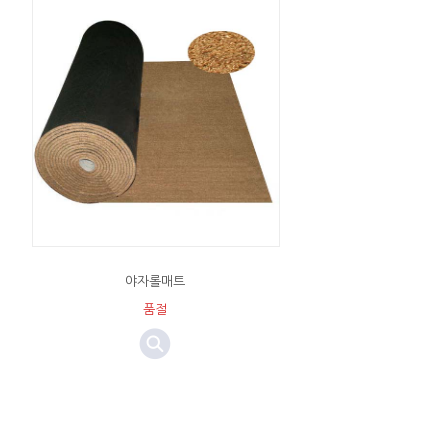
야자롤매트
품절