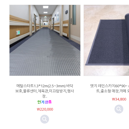
메탈스타트1.3*12m(2.5~3mm) 바닥
엣지 레인스카치60*90~
보호,물류센터,체육관,미끄럼방지,행사
트,중소형 매장,까페 외부
장..
￦34,800
￦220,000