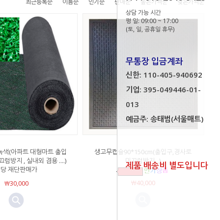
최근등록순
이름순
인기순
판매순
높은가격순
낮은가격순
상담 가능 시간
평 일: 09:00 ~ 17:00
(토, 일, 공휴일 휴무)
무통장 입금계좌
신한: 110-405-940692
기업: 395-049446-01-
013
예금주: 송태범(서울매트)
녹색(아파트 대형마트 출입
생고무캡슐90*150cm(출입구,경사로
럼방지 , 실내외 겸용 ....)
미끄럼방지...)
제품 배송비 별도입니다
m당 재단판매가
￦40,000
￦30,000