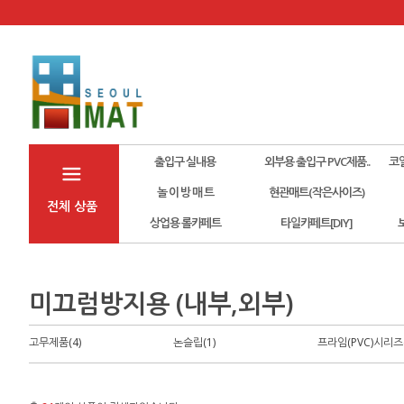
출입구 실내용
외부용 출입구 PVC제품..
코
놀 이 방 매 트
현관매트(작은사이즈)
전체 상품
상업용 롤카페트
타일카페트[DIY]
미끄럼방지용 (내부,외부)
고무제품(4)
논슬립(1)
프라임(PVC)시리즈(