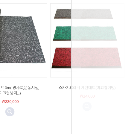
*10m( 경사로,운동시설,
스카치후레쉬 계단매트(미끄럼예방)
미끄럼방지...)
￦24,000
￦220,000