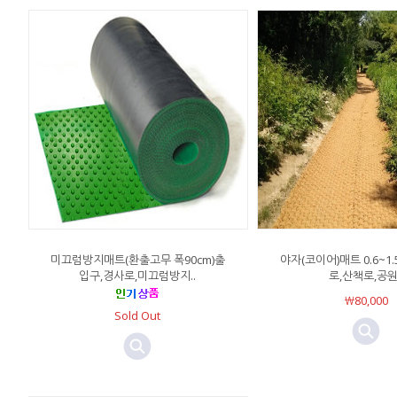
미끄럼방지매트(환출고무 폭90cm)출
야자(코이어)매트 0.6~1.
입구,경사로,미끄럼방지..
로,산책로,공원.
￦80,000
Sold Out