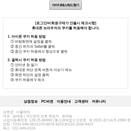
아이디/패스워드 찾기
[로그인/비회원구매가 안될시 체크사항]
휴대폰 브라우저의 쿠키를 허용해야 합니다.
1. 아이폰 쿠키 허용 방법
① 바탕화면에 설정을 클릭
② 중간 위치의 Safari를 클릭
③ 중간 쿠키 허용에서 항상으로 클릭
2. 갤럭시 쿠키 허용 방법
① 인터넷 창 열기
② 휴대폰 하단 왼쪽 버튼의 더보기 메뉴
③ 화면 하단의 설정 클릭
④ 쿠키 허용에 V 체크
상점정보
PC버젼
이용안내
고객센터
커뮤니티
상호명 : 서울매트
대표 : 송태범 | 개인정보 보호 책임자 : 송태범
사업자등록번호 :128-25-88990 | 통신판매업신고번호 : 제 2020-경기파주-2699 호
전화 : T:031-949-3623,070-8878-9423,M:010-2640-9423
팩스 : 031-949-4324