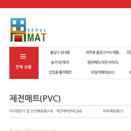
출입구 실내용
외부용 출입구 PVC제품..
코
놀 이 방 매 트
현관매트(작은사이즈)
전체 상품
상업용 롤카페트
타일카페트[DIY]
제전매트(PVC)
미끄럼방지 및 안전예방용(14)
제전매트(PVC)(4)
피로예방용(1)