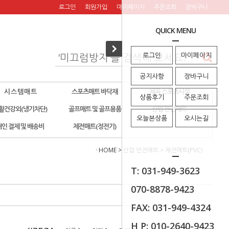
로그인
회원가입
마이페이지
주문조회
장바구니
QUICK MENU
로그인
마이페이지
공지사항
장바구니
시 스 템 매 트
스포츠매트 바닥재
체육 스포츠시설
상품후기
주문조회
활건강외(냉기차단)
골프매트 및 골프용품
산업 안전매트
오늘본상품
오시는길
개인 결제 및 배송비
제전매트(정전기)
· HOME
>
산업 안전매트
>
제전매트(PVC)
T: 031-949-3623
070-8878-9423
FAX: 031-949-4324
H P: 010-2640-9423