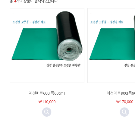
총
4
개의 상품이 검색되었습니다.
제전매트600[폭60cm]
제전매트900[폭90
￦110,000
￦170,000