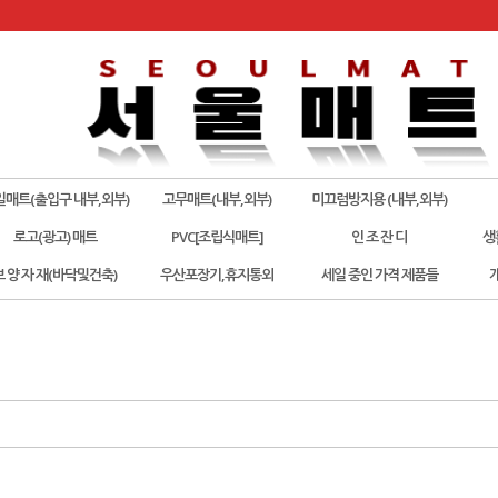
일매트(출입구 내부,외부)
고무매트(내부,외부)
미끄럼방지용 (내부,외부)
로고(광고) 매트
PVC[조립식매트]
인 조 잔 디
생
보 양 자 재(바닥및건축)
우산포장기,휴지통외
세일 중인 가격 제품들