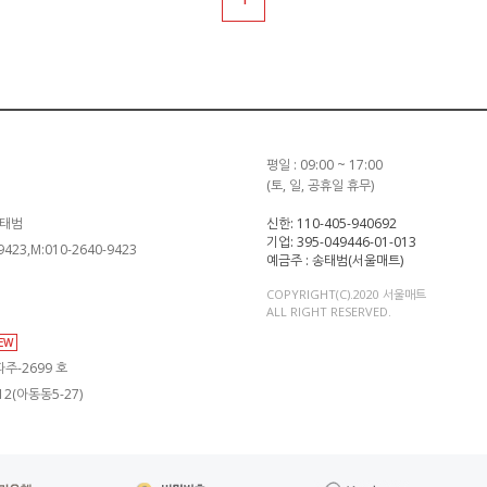
평일 : 09:00 ~ 17:00
(토, 일, 공휴일 휴무)
송태범
신한: 110-405-940692
기업: 395-049446-01-013
-9423,M:010-2640-9423
예금주 : 송태범(서울매트)
COPYRIGHT(C).2020 서울매트
ALL RIGHT RESERVED.
IEW
주-2699 호
2(아동동5-27)