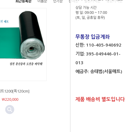
최근등록순
이름순
인기순
판매순
높은가격순
낮은가격순
상담 가능 시간
평 일: 09:00 ~ 17:00
(토, 일, 공휴일 휴무)
무통장 입금계좌
신한: 110-405-940692
기업: 395-049446-01-
013
예금주: 송태범(서울매트)
1200[폭120cm]
제품 배송비 별도입니다
￦220,000