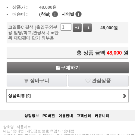
상품가 :
48,000
원
배송비 :
(착불)
!
지역별
!
코일롤C 갈색 [출입구외부
48,000
원
+1
-1
용,빌딩,학교,관공서..] m단
위 재단판매 단가 외부용
총 상품 금액
48,000
원
구매하기
장바구니
관심상품
상품리뷰
[0]
상점정보
PC버젼
이용안내
고객센터
커뮤니티
상호명 : 서울매트
대표 : 송태범 | 개인정보 보호 책임자 : 송태범