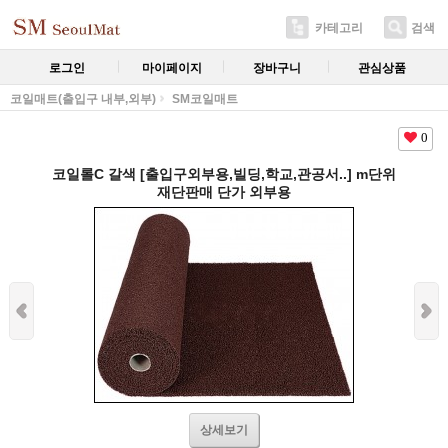
카테고리
검색
로그인
마이페이지
장바구니
관심상품
코일매트(출입구 내부,외부)
SM코일매트
0
코일롤C 갈색 [출입구외부용,빌딩,학교,관공서..] m단위
재단판매 단가 외부용
상세보기