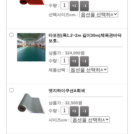
수량 :
+1
-1
선택사이즈cm :
타포린(폭1.2~2m 길이30m)체육관바닥
보호..
상품가 :
324,000원
수량 :
+1
-1
제품선택 :
엣지하이쿠션A회색
상품가 :
32,500원
수량 :
+1
-1
사이즈cm :