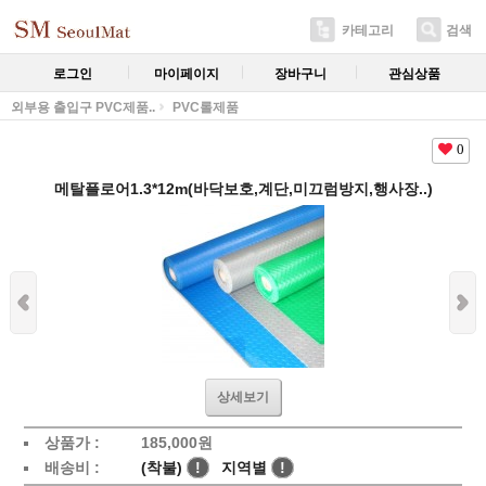
카테고리
검색
로그인
마이페이지
장바구니
관심상품
외부용 출입구 PVC제품..
PVC롤제품
0
메탈플로어1.3*12m(바닥보호,계단,미끄럼방지,행사장..)
상세보기
상품가 :
185,000
원
배송비 :
(착불)
!
지역별
!