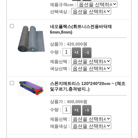
제품규격cm :
선택색상 :
네오플렉스(휘트니스전용바닥재
6mm,8mm)
상품가 :
420,000원
수량 :
+1
-1
제품선택 :
색상선택 :
스폰지매트리스 120*240*20cm ~ (체조
및구르기,충격방지..)
상품가 :
400,000원
수량 :
+1
-1
제품선택 :
제품색상 :