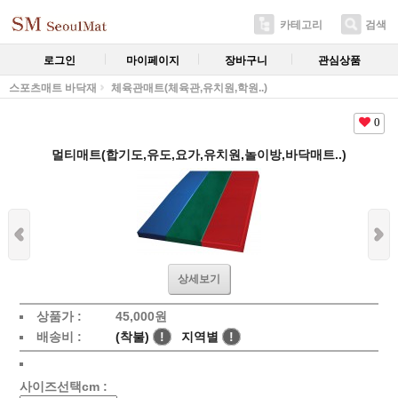
카테고리
검색
로그인
마이페이지
장바구니
관심상품
스포츠매트 바닥재
체육관매트(체육관,유치원,학원..)
0
멀티매트(합기도,유도,요가,유치원,놀이방,바닥매트..)
상세보기
상품가 :
45,000
원
배송비 :
(착불)
!
지역별
!
사이즈선택cm :