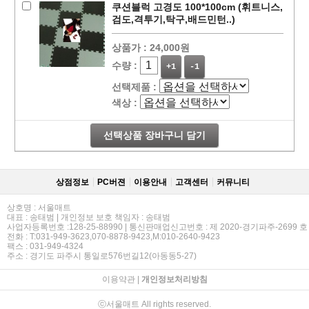
쿠션블럭 고경도 100*100cm (휘트니스,
검도,격투기,탁구,배드민턴..)
상품가 :
24,000원
수량 :
+1
-1
선택제품 :
색상 :
선택상품 장바구니 담기
상점정보
PC버젼
이용안내
고객센터
커뮤니티
상호명 : 서울매트
대표 : 송태범 | 개인정보 보호 책임자 : 송태범
사업자등록번호 :128-25-88990 | 통신판매업신고번호 : 제 2020-경기파주-2699 호
전화 : T:031-949-3623,070-8878-9423,M:010-2640-9423
팩스 : 031-949-4324
주소 : 경기도 파주시 통일로576번길12(아동동5-27)
이용약관
|
개인정보처리방침
ⓒ서울매트 All rights reserved.