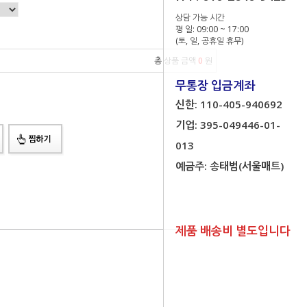
상담 가능 시간
평 일: 09:00 ~ 17:00
(토, 일, 공휴일 휴무)
총 상품 금액
0
원
무통장 입금계좌
신한: 110-405-940692
기업: 395-049446-01-
013
예금주: 송태범(서울매트)
제품 배송비 별도입니다