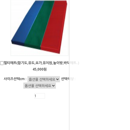
멀티매트(합기도,유도,요가,유치원,놀이방,바닥매트..)
45,000원
사이즈선택cm :
선택색상 :