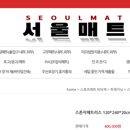
일매트(출입구 내부,외부)
고무매트(내부,외부)
미끄럼방지용 (내부,외부)
로고(광고) 매트
PVC[조립식매트]
인 조 잔 디
생
보 양 자 재(바닥및건축)
우산포장기,휴지통외
세일 중인 가격 제품들
home
>
스포츠매트 바닥재
>
트레이닝
> 스
스폰지매트리스 120*240*20c
판매가격
400,000
원