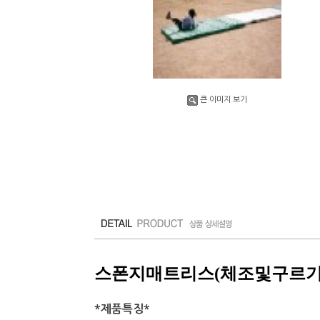
큰 이미지 보기
스폰지매트리스(체조및구르기,
*제품특징*