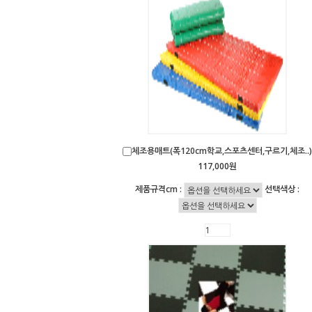
체조용매트(폭120cm학교,스포츠센터,구르기,체조..)
117,000원
제품규격cm :
선택색상 :