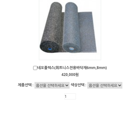
네오플렉스(휘트니스전용바닥재6mm,8mm)
420,000원
제품선택 :
색상선택 :