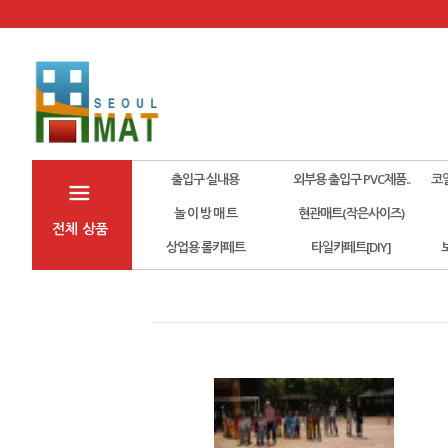
출입구 실내용
외부용 출입구 PVC제품..
코
놀 이 방 매 트
현관매트(작은사이즈)
전체 상품
상업용 롤카페트
타일카페트[DIY]