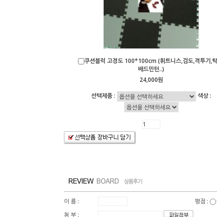
쿠션블럭 고경도 100*100cm (휘트니스,검도,격투기,탁
배드민턴..)
24,000원
선택제품 :
색상 :
이 름 :
평점 :
첨 부 :