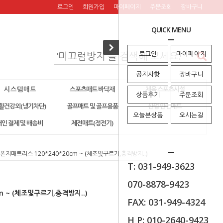
로그인
회원가입
마이페이지
주문조회
장바구니
QUICK MENU
로그인
마이페이지
공지사항
장바구니
시 스 템 매 트
스포츠매트 바닥재
체육 스포츠시설
상품후기
주문조회
활건강외(냉기차단)
골프매트 및 골프용품
산업 안전매트
오늘본상품
오시는길
개인 결제 및 배송비
제전매트(정전기)
폰지매트리스 120*240*20cm ~ (체조및구르기,충격방지..)
T: 031-949-3623
070-8878-9423
m ~ (체조및구르기,충격방지..)
FAX: 031-949-4324
H P: 010-2640-9423