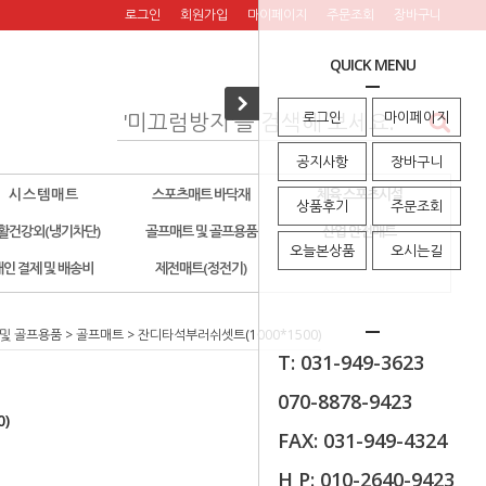
로그인
회원가입
마이페이지
주문조회
장바구니
QUICK MENU
로그인
마이페이지
공지사항
장바구니
시 스 템 매 트
스포츠매트 바닥재
체육 스포츠시설
상품후기
주문조회
활건강외(냉기차단)
골프매트 및 골프용품
산업 안전매트
오늘본상품
오시는길
개인 결제 및 배송비
제전매트(정전기)
및 골프용품
>
골프매트
> 잔디타석부러쉬셋트(1000*1500)
T: 031-949-3623
070-8878-9423
)
FAX: 031-949-4324
H P: 010-2640-9423