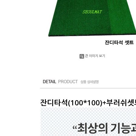
큰 이미지 보기
잔디타석(100*100)+부러쉬셋트(