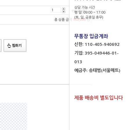
상담 가능 시간
150,000
원
평 일: 09:00 ~ 17:00
(토, 일, 공휴일 휴무)
총 상품 금액
150,000
원
무통장 입금계좌
신한: 110-405-940692
기업: 395-049446-01-
013
예금주: 송태범(서울매트)
제품 배송비 별도입니다