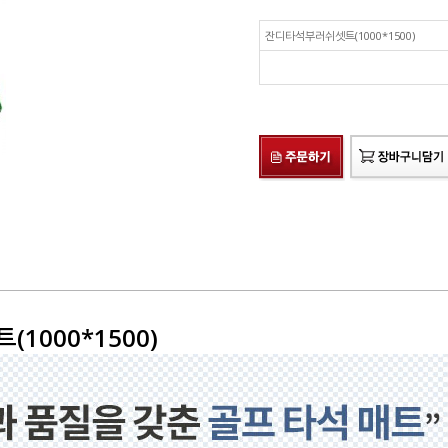
잔디타석부러쉬셋트(1000*1500)
1000*1500)