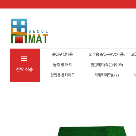
출입구 실내용
외부용 출입구 PVC제품..
코
놀 이 방 매 트
현관매트(작은사이즈)
전체 상품
상업용 롤카페트
타일카페트[DIY]