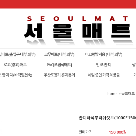
일매트(출입구 내부,외부)
고무매트(내부,외부)
미끄럼방지용 (내부,외부)
로고(광고) 매트
PVC[조립식매트]
인 조 잔 디
생
보 양 자 재(바닥및건축)
우산포장기,휴지통외
세일 중인 가격 제품들
home
>
골프매트 
잔디타석부러쉬셋트(1000*1500
판매가격
150,000
원