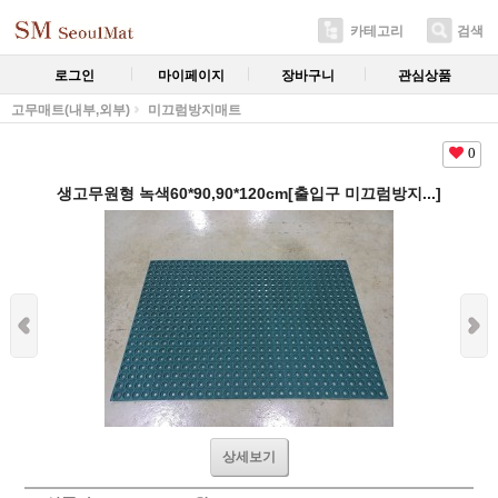
카테고리
검색
로그인
마이페이지
장바구니
관심상품
고무매트(내부,외부)
미끄럼방지매트
0
생고무원형 녹색60*90,90*120cm[출입구 미끄럼방지...]
상세보기