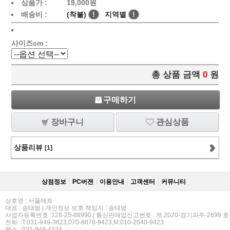
상품가 :
19,000
원
배송비 :
(착불)
!
지역별
!
사이즈cm :
총 상품 금액
0
원
구매하기
장바구니
관심상품
상품리뷰
[1]
상점정보
PC버젼
이용안내
고객센터
커뮤니티
상호명 : 서울매트
대표 : 송태범 | 개인정보 보호 책임자 : 송태범
사업자등록번호 :128-25-88990 | 통신판매업신고번호 : 제 2020-경기파주-2699 호
전화 : T:031-949-3623,070-8878-9423,M:010-2640-9423
팩스 : 031-949-4324